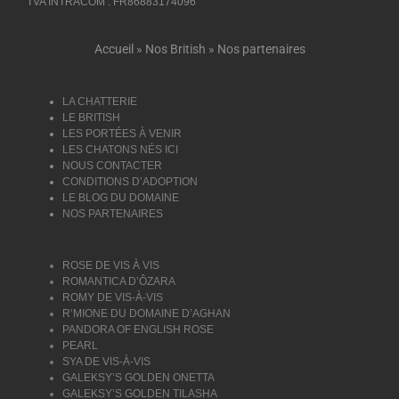
TVA INTRACOM : FR86883174096
Accueil
»
Nos British
»
Nos partenaires
LA CHATTERIE
LE BRITISH
LES PORTÉES À VENIR
LES CHATONS NÉS ICI
NOUS CONTACTER
CONDITIONS D’ADOPTION
LE BLOG DU DOMAINE
NOS PARTENAIRES
ROSE DE VIS À VIS
ROMANTICA D’ÔZARA
ROMY DE VIS-À-VIS
R’MIONE DU DOMAINE D’AGHAN
PANDORA OF ENGLISH ROSE
PEARL
SYA DE VIS-À-VIS
GALEKSY’S GOLDEN ONETTA
GALEKSY’S GOLDEN TILASHA