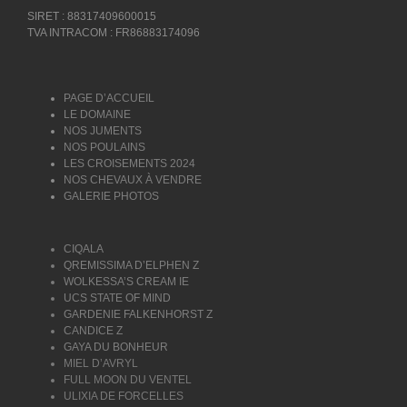
SIRET : 88317409600015
TVA INTRACOM : FR86883174096
PAGE D’ACCUEIL
LE DOMAINE
NOS JUMENTS
NOS POULAINS
LES CROISEMENTS 2024
NOS CHEVAUX À VENDRE
GALERIE PHOTOS
CIQALA
QREMISSIMA D’ELPHEN Z
WOLKESSA’S CREAM IE
UCS STATE OF MIND
GARDENIE FALKENHORST Z
CANDICE Z
GAYA DU BONHEUR
MIEL D’AVRYL
FULL MOON DU VENTEL
ULIXIA DE FORCELLES