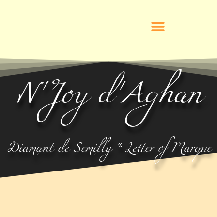
N'Joy d'Aghan
Diamant de Semilly * Letter of Marque