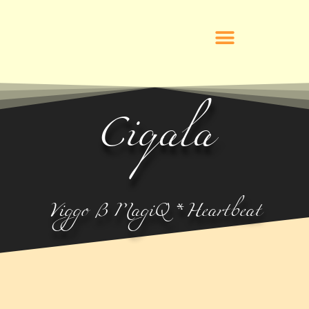
Ciqala
Viggo B MagiQ * Heartbeat