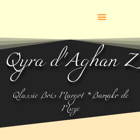
Qyra d'Aghan Z
Qlassic Bois Margot * Bamako de
Muze